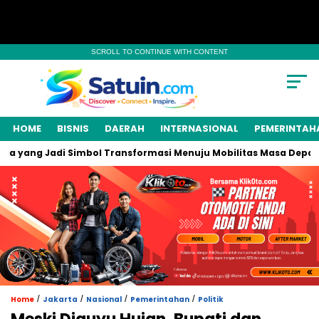
SCROLL TO CONTINUE WITH CONTENT
HOME
BISNIS
DAERAH
INTERNASIONAL
PEMERINTAH
 yang Jadi Simbol Transformasi Menuju Mobilitas Masa Depan
/
/
/
/
Home
Jakarta
Nasional
Pemerintahan
Politik