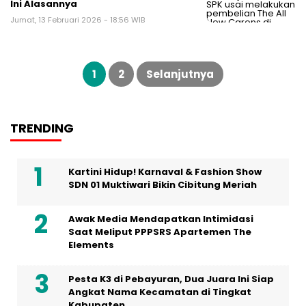
Ini Alasannya
Jumat, 13 Februari 2026 - 18:56 WIB
Paginasi
pos
1
2
Selanjutnya
TRENDING
Kartini Hidup! Karnaval & Fashion Show
SDN 01 Muktiwari Bikin Cibitung Meriah
Awak Media Mendapatkan Intimidasi
Saat Meliput PPPSRS Apartemen The
Elements
Pesta K3 di Pebayuran, Dua Juara Ini Siap
Angkat Nama Kecamatan di Tingkat
Kabupaten