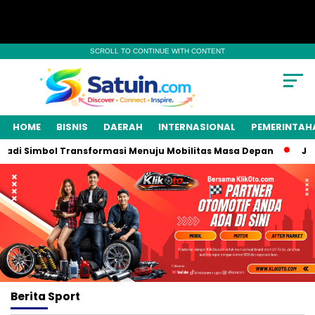
SCROLL TO CONTINUE WITH CONTENT
HOME
BISNIS
DAERAH
INTERNASIONAL
PEMERINTAH
adi Simbol Transformasi Menuju Mobilitas Masa Depan
Job F
Berita
Sport