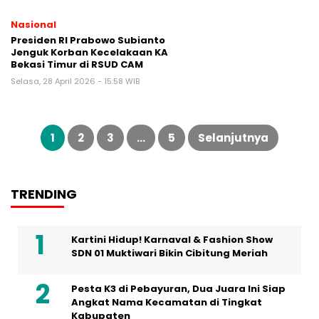
Nasional
Presiden RI Prabowo Subianto
Jenguk Korban Kecelakaan KA
Bekasi Timur di RSUD CAM
Selasa, 28 April 2026 - 15:58 WIB
Paginasi
pos
1
2
3
…
5
Selanjutnya
TRENDING
Kartini Hidup! Karnaval & Fashion Show
SDN 01 Muktiwari Bikin Cibitung Meriah
Pesta K3 di Pebayuran, Dua Juara Ini Siap
Angkat Nama Kecamatan di Tingkat
Kabupaten