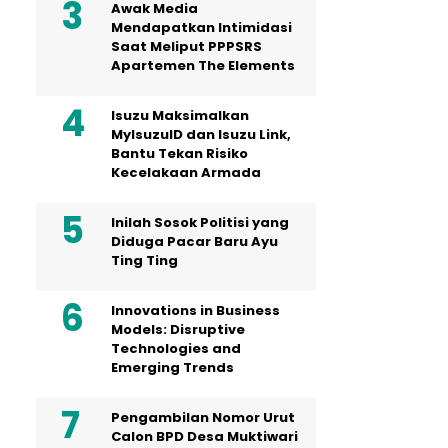
Awak Media
Mendapatkan Intimidasi
Saat Meliput PPPSRS
Apartemen The Elements
Isuzu Maksimalkan
MyIsuzuID dan Isuzu Link,
Bantu Tekan Risiko
Kecelakaan Armada
Inilah Sosok Politisi yang
Diduga Pacar Baru Ayu
Ting Ting
Innovations in Business
Models: Disruptive
Technologies and
Emerging Trends
Pengambilan Nomor Urut
Calon BPD Desa Muktiwari