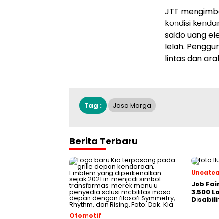
JTT mengimba
kondisi kenda
saldo uang el
lelah. Penggu
lintas dan ar
Tag :
Jasa Marga
Berita Terbaru
Uncateg
Job Fai
3.500 
Disabil
Otomotif