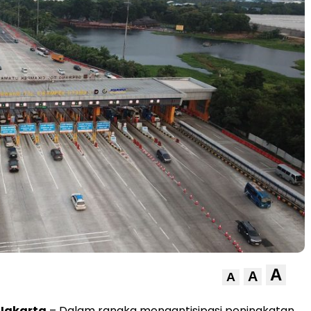
A
A
A
 Jakarta
– Dalam rangka mengantisipasi peningkatan