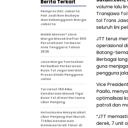
Berita Terkait
volume lalu l
Pemprov DKI: Jakarta
Transjawa Tol
Fair Jadi Ikon Budaya
tol Trans Jaw
dan Kebanggaan Warga
Jakarta
seluruh lini p
Makin Moncer! Jasa
JTT terus me
Marga Masuk Daftar 500
Perusahaan Terbesar
operasional d
Asia Tenggara Tahun
2026
Batang–Semar
Berbagai langk
Jasa Marga Tuntaskan
guna menjaga
Perbaikan Perkerasan
Ruas Tol Jagorawi dan
pengguna jala
Proses Klaim Pengguna
Jalan
Vice Presiden
Tercatat 180 Ribu
Paallo, meny
Kendaraan Masuk Tiga
optimalisasi 
Ruas Tol di Hari Pertama
Libur Panjang
patroli dan mon
Antusiasme Masyarakat
“JTT memastik
Libur Panjang Hari Buruh,
71 Ribu Kendaraan
derek, 7 unit 
Dominasi Arah Timur di