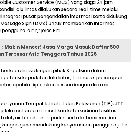
 Mobile Customer Service (MCS) yang siaga 24 jam.
disi lalu lintas dilakukan secara real-time melalui
integrasi pusat pengendalian informasi serta didukung
 Message Sign (DMS) untuk memberikan informasi
 pengguna jalan,” jelas Ria.
:
Makin Moncer! Jasa Marga Masuk Daftar 500
n Terbesar Asia Tenggara Tahun 2026
s berkoordinasi dengan pihak Kepolisian dalam
i potensi kepadatan lalu lintas, termasuk penerapan
lintas apabila diperlukan sesuai dengan diskresi
elayanan Tempat Istirahat dan Pelayanan (TIP), JTT
lola rest area memastikan ketersediaan fasilitas
oilet, air bersih, area parkir, serta kebersihan dan
gkungan guna mendukung kenyamanan pengguna jalan
anan.