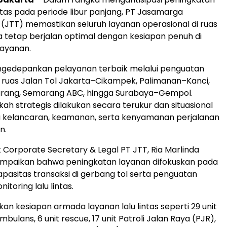
intas pada periode libur panjang, PT Jasamarga
 (JTT) memastikan seluruh layanan operasional di ruas
a tetap berjalan optimal dengan kesiapan penuh di
elayanan.
ngedepankan pelayanan terbaik melalui penguatan
i ruas Jalan Tol Jakarta–Cikampek, Palimanan–Kanci,
ang, Semarang ABC, hingga Surabaya–Gempol.
ah strategis dilakukan secara terukur dan situasional
 kelancaran, keamanan, serta kenyamanan perjalanan
n.
t Corporate Secretary & Legal PT JTT, Ria Marlinda
ampaikan bahwa peningkatan layanan difokuskan pada
kapasitas transaksi di gerbang tol serta penguatan
itoring lalu lintas.
an kesiapan armada layanan lalu lintas seperti 29 unit
ambulans, 6 unit rescue, 17 unit Patroli Jalan Raya (PJR),