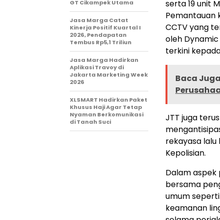
serta 19 unit
GT Cikampek Utama
Pemantauan kon
Jasa Marga Catat
CCTV yang ter
Kinerja Positif Kuartal I
2026, Pendapatan
oleh Dynamic
Tembus Rp5,1 Triliun
terkini kepada
Jasa Marga Hadirkan
Aplikasi Travoy di
Jakarta Marketing Week
Baca Juga 
2026
Perusahaa
XLSMART Hadirkan Paket
Khusus Haji Agar Tetap
Nyaman Berkomunikasi
JTT juga teru
di Tanah Suci
mengantisipas
rekayasa lalu 
Kepolisian.
Dalam aspek p
bersama penge
umum seperti t
keamanan lin
selama perjal