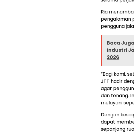
Ria menamba
pengalaman p
pengguna jala
Baca Juga 
Industri 
2026
“Bagi kami, se
JTT hadir den
agar penggun
dan tenang. I
melayani sepen
Dengan kesiap
dapat memberi
sepanjang rua