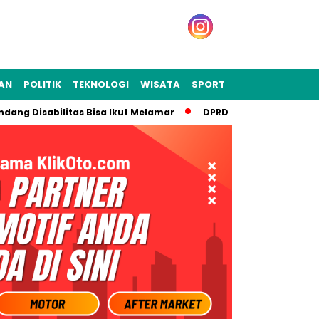
KAN
POLITIK
TEKNOLOGI
WISATA
SPORT
isabilitas Bisa Ikut Melamar
DPRD Kota Bekasi Dalami Dugaa