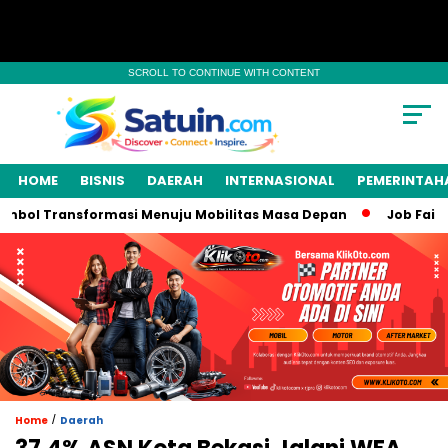
SCROLL TO CONTINUE WITH CONTENT
HOME
BISNIS
DAERAH
INTERNASIONAL
PEMERINTAH
mbol Transformasi Menuju Mobilitas Masa Depan
Job Fair K
/
Home
Daerah