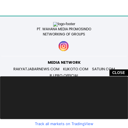
PT. WAHANA MEDIA PROMOSINDO
NETWORKING OF GROUPS
MEDIA NETWORK
RAKYATJABARNEWS.COM
KLIKOTO.COM
SATUIN.COM
CLOSE
RJ PRO OFFICIAL
DISCLAIMER
INFO IKLAN
PEDOMAN MEDIA SIBER
PRIVACY POLICY
REDAKSI
COPYRIGHT @ 2026 SATUIN.COM, ALL RIGHT RESERVED
Track all markets on TradingView