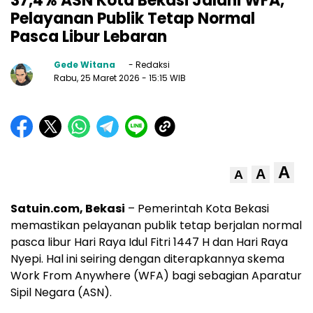
37,4% ASN Kota Bekasi Jalani WFA,
Pelayanan Publik Tetap Normal
Pasca Libur Lebaran
Gede Witana
- Redaksi
Rabu, 25 Maret 2026
- 15:15 WIB
A
A
A
Satuin.com, Bekasi
– Pemerintah Kota Bekasi
memastikan pelayanan publik tetap berjalan normal
pasca libur Hari Raya Idul Fitri 1447 H dan Hari Raya
Nyepi. Hal ini seiring dengan diterapkannya skema
Work From Anywhere (WFA) bagi sebagian Aparatur
Sipil Negara (ASN).