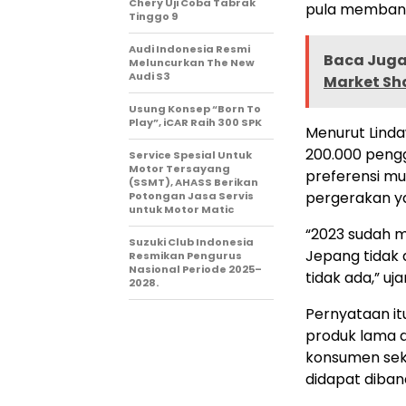
Chery Uji Coba Tabrak
pula membang
Tinggo 9
Audi Indonesia Resmi
Baca Juga 
Meluncurkan The New
Audi S3
Market Sh
Usung Konsep “Born To
Play”, iCAR Raih 300 SPK
Menurut Linda
200.000 pengg
Service Spesial Untuk
Motor Tersayang
preferensi mu
(SSMT), AHASS Berikan
pergerakan y
Potongan Jasa Servis
untuk Motor Matic
“2023 sudah mu
Suzuki Club Indonesia
Jepang tidak 
Resmikan Pengurus
Nasional Periode 2025–
tidak ada,” uj
2028.
Pernyataan i
produk lama di
konsumen sek
didapat diba