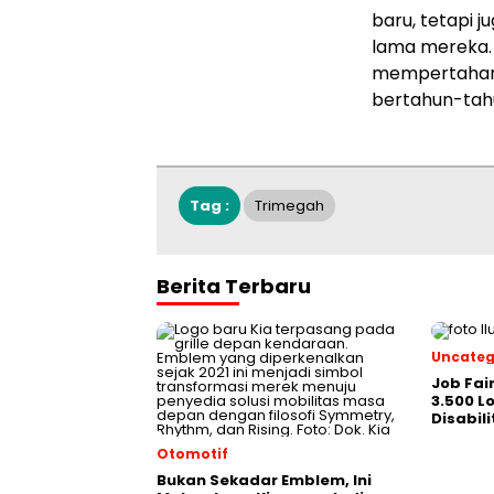
baru, tetapi 
lama mereka. 
mempertahank
bertahun-tah
Tag :
Trimegah
Berita Terbaru
Uncateg
Job Fai
3.500 
Disabil
Otomotif
Bukan Sekadar Emblem, Ini