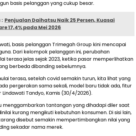
un basis pelanggan yang cukup besar.
:
Penjualan Daihatsu Naik 25 Persen, Kuasai
are 17,4% pada Mei 2026
wati, basis pelanggan Trimegah Group kini mencapai
una. Dari kelompok pelanggan ini, perubahan
lai terasa jelas sejak 2023, ketika pasar memperlihatkan
ang berbeda dibanding sebelumnya.
lai terasa, setelah covid semakin turun, kita lihat yang
ada pergerakan sama sekali, model baru tidak ada, fitur
ar Lindawati Tandyo, Kamis (30/4/2026).
tu menggambarkan tantangan yang dihadapi diler saat
nilai kurang mengikuti kebutuhan konsumen. Di sisi lain,
arang disebut semakin mempertimbangkan nilai yang
nding sekadar nama merek.