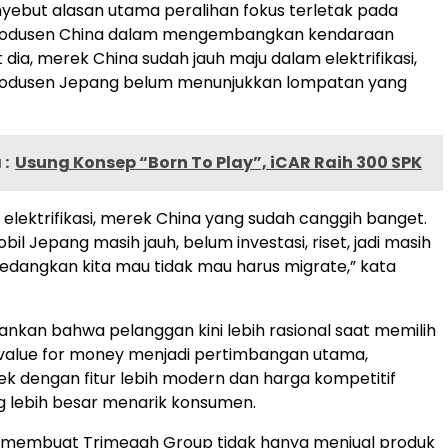
yebut alasan utama peralihan fokus terletak pada
rodusen China dalam mengembangkan kendaraan
ut dia, merek China sudah jauh maju dalam elektrifikasi,
odusen Jepang belum menunjukkan lompatan yang
:
Usung Konsep “Born To Play”, iCAR Raih 300 SPK
 elektrifikasi, merek China yang sudah canggih banget.
l Jepang masih jauh, belum investasi, riset, jadi masih
Sedangkan kita mau tidak mau harus migrate,” kata
ankan bahwa pelanggan kini lebih rasional saat memilih
 value for money menjadi pertimbangan utama,
k dengan fitur lebih modern dan harga kompetitif
 lebih besar menarik konsumen.
i membuat Trimegah Group tidak hanya menjual produk