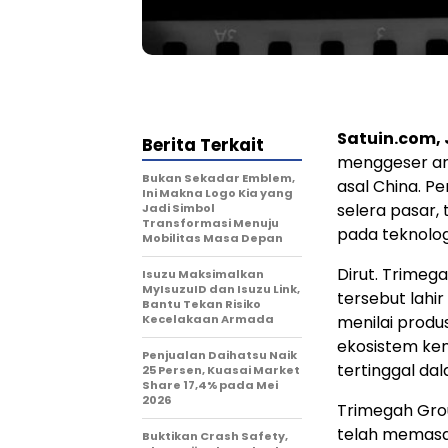
Satuin.com,
Berita Terkait
menggeser ar
Bukan Sekadar Emblem,
asal China. P
Ini Makna Logo Kia yang
selera pasar
Jadi Simbol
Transformasi Menuju
pada teknologi
Mobilitas Masa Depan
Dirut. Trimeg
Isuzu Maksimalkan
MyIsuzuID dan Isuzu Link,
tersebut lahi
Bantu Tekan Risiko
Kecelakaan Armada
menilai produ
ekosistem ken
Penjualan Daihatsu Naik
tertinggal da
25 Persen, Kuasai Market
Share 17,4% pada Mei
2026
Trimegah Grou
telah memasar
Buktikan Crash Safety,