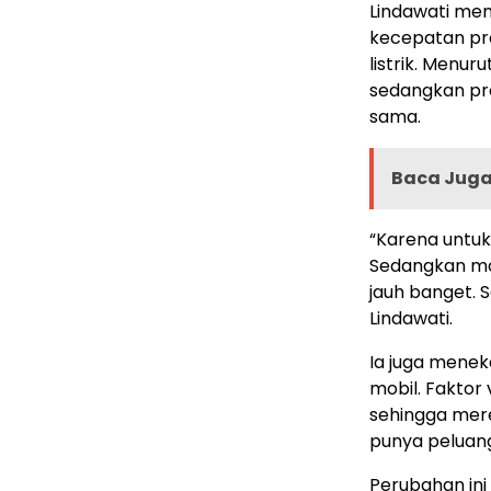
Lindawati men
kecepatan p
listrik. Menur
sedangkan pr
sama.
Baca Juga 
“Karena untuk
Sedangkan mobi
jauh banget. 
Lindawati.
Ia juga menek
mobil. Faktor
sehingga mere
punya peluang
Perubahan in