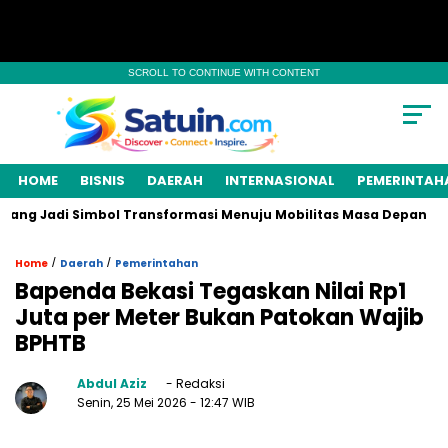
SCROLL TO CONTINUE WITH CONTENT
HOME
BISNIS
DAERAH
INTERNASIONAL
PEMERINTAH
ang Jadi Simbol Transformasi Menuju Mobilitas Masa Depan
/
/
Home
Daerah
Pemerintahan
Bapenda Bekasi Tegaskan Nilai Rp1
Juta per Meter Bukan Patokan Wajib
BPHTB
Abdul Aziz
- Redaksi
Senin, 25 Mei 2026
- 12:47 WIB